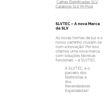
Calhas Eletrificadas SLV
Catálogo SLV M-Pool
.
SLVTEC – A nova Marca
da SLV
As novas formas de luz e o
nosso caminho cruzam-se
com a inovação! Por isso,
criámos uma nova marca,
com soluções técnicas
funcionais: – a SLVTEC.
A SLVTEC,
é o
parceiro dos
Eletricistas e
dos
Revendedores
Especialistas!