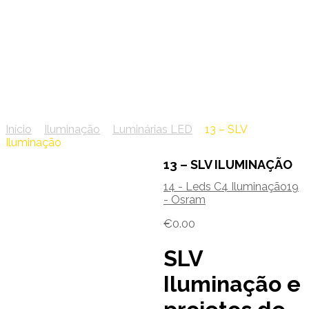
13 – SLV Iluminação
Início
/
Iluminação
/
Luminárias LED
/
13 – SLV
Iluminação
13 – SLV ILUMINAÇÃO
14 - Leds C4 Iluminação
19
- Osram
€
0.00
SLV
Iluminação e