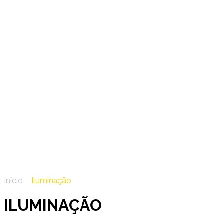
01 – Iluminação e Emergênc
Iluminação
Início
/
Iluminação
ILUMINAÇÃO