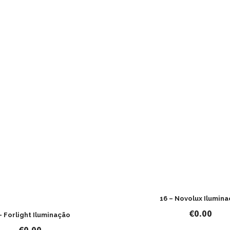
16 – Novolux Ilumin
€
0.00
– Forlight Iluminação
€
0.00