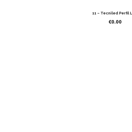
11 – Tecniled Perfil 
€
0.00