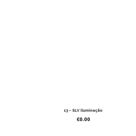
13 – SLV Iluminação
€
0.00