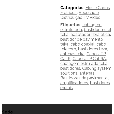
35
-
Categorias:
Fios e Cabos
Teka
Elétricos
,
Receção e
Telecomunicações
Distribuição TV Vídeo
Etiquetas:
cablagem
estruturada
,
bastidor mural
teka
,
adaptador fibra ótica
,
bastidor de pavimento
teka
,
cabo coaxial
,
cabo
telecom
,
bastidores teka
,
antenas teka
,
Cabo UTP
Cat 6
,
Cabo UTP Cat 6A
,
cablagem estrurada teka
,
bastidores
,
Cabling system
solutions
,
antenas
,
Bastidores de pavimento
,
amplificadores
,
bastidores
murais
Sede