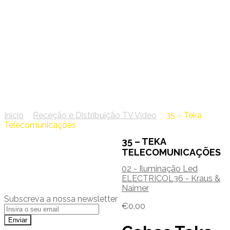
35 – Teka
Telecomunicações
Início
/
Receção e Distribuição TV Vídeo
/
35 – Teka
Telecomunicações
35 – TEKA
TELECOMUNICAÇÕES
02 - Iluminação Led
ELECTRICOL
36 - Kraus &
Naimer
Subscreva a nossa newsletter
€
0.00