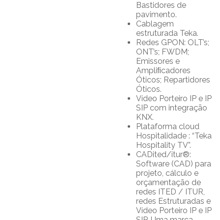
Bastidores de
pavimento.
Cablagem
estruturada Teka.
Redes GPON: OLT’s;
ONT’s; FWDM;
Emissores e
Ampliﬁcadores
Óticos; Repartidores
Óticos.
Vídeo Porteiro IP e IP
SIP com integração
KNX.
Plataforma cloud
Hospitalidade : “Teka
Hospitality TV”.
CADited/itur®:
Software (CAD) para
projeto, cálculo e
orçamentação de
redes ITED / ITUR,
redes Estruturadas e
Vídeo Porteiro IP e IP
SIP. Uma marca