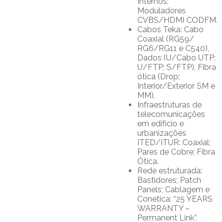
Internos:
Moduladores
CVBS/HDMI CODFM.
Cabos Teka: Cabo
Coaxial (RG59/
RG6/RG11 e C540),
Dados (U/Cabo UTP;
U/FTP; S/FTP), Fibra
ótica (Drop;
Interior/Exterior SM e
MM).
Infraestruturas de
telecomunicações
em edifício e
urbanizações
ITED/ITUR: Coaxial;
Pares de Cobre; Fibra
Ótica.
Rede estruturada:
Bastidores; Patch
Panels; Cablagem e
Conetica: “25 YEARS
WARRANTY –
Permanent Link”,