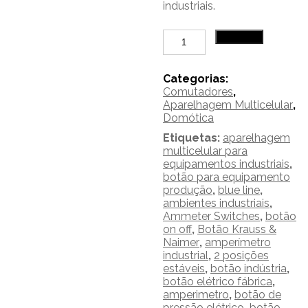
industriais.
Quantidade
Adicionar
de
36
-
Categorias:
Kraus
Comutadores
,
&
Aparelhagem Multicelular
,
Naimer
Domótica
Etiquetas:
aparelhagem
multicelular para
equipamentos industriais
,
botão para equipamento
produção
,
blue line
,
ambientes industriais
,
Ammeter Switches
,
botão
on off
,
Botão Krauss &
Naimer
,
amperímetro
industrial
,
2 posições
estáveis
,
botão indústria
,
botão elétrico fábrica
,
amperimetro
,
botão de
pressão elétrico
,
botão