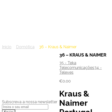
36 – Kraus & Naimer
Início
/
Domótica
/
36 – Kraus & Naimer
36 – KRAUS & NAIMER
35 - Teka
Telecomunicações
34 -
Televes
€
0.00
Kraus &
Naimer
Subscreva a nossa newsletter