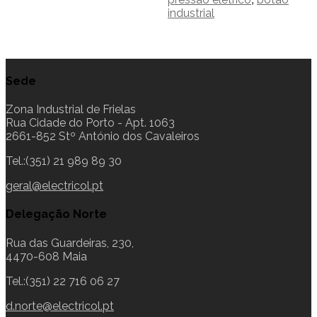
industrial
Sede
Zona Industrial de Frielas
Rua Cidade do Porto - Apt. 1063
2661-852 Stº António dos Cavaleiros
Tel.:(351) 21 989 89 30
geral@electricol.pt
Delegação Norte
Rua das Guardeiras, 230,
4470-608 Maia
Tel.:(351) 22 716 06 27
d.norte@electricol.pt