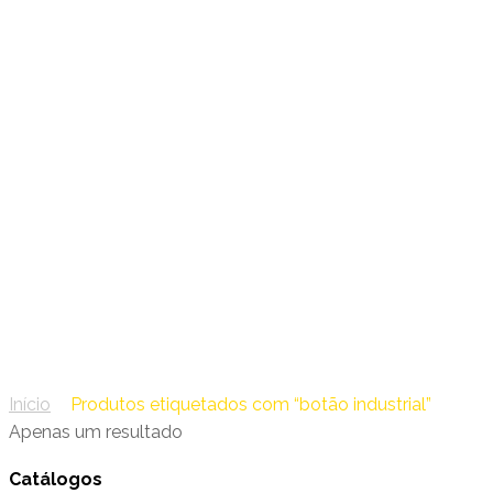
36 – Kraus & Naimer
botão industrial
Início
/
Produtos etiquetados com “botão industrial”
Apenas um resultado
Catálogos