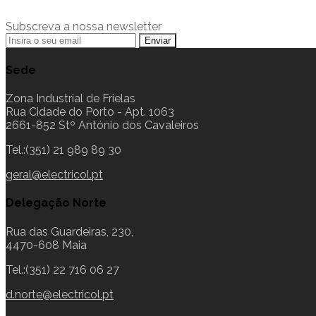
Subscreva a nossa newsletter
Sede
Zona Industrial de Frielas
Rua Cidade do Porto - Apt. 1063
2661-852 Stº António dos Cavaleiros
Tel.:(351) 21 989 89 30
geral@electricol.pt
Delegação Norte
Rua das Guardeiras, 230,
4470-608 Maia
Tel.:(351) 22 716 06 27
d.norte@electricol.pt