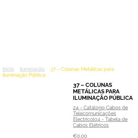
37 – Colunas Metálicas
para Iluminação Pública
Início
/
Iluminação
/
37 – Colunas Metálicas para
Iluminação Pública
37 – COLUNAS
METÁLICAS PARA
ILUMINAÇÃO PÚBLICA
24 - Catálogo Cabos de
Telecomunicações
Electricol
04 - Tabela de
Cabos Elétricos
€
0.00