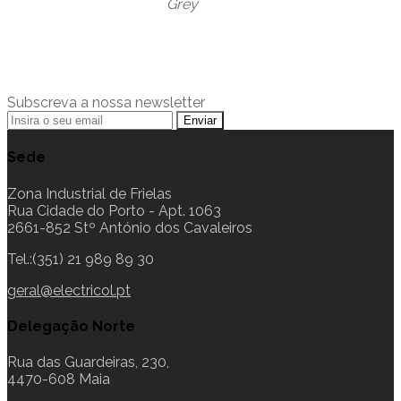
Grey
Subscreva a nossa newsletter
Sede
Zona Industrial de Frielas
Rua Cidade do Porto - Apt. 1063
2661-852 Stº António dos Cavaleiros
Tel.:(351) 21 989 89 30
geral@electricol.pt
Delegação Norte
Rua das Guardeiras, 230,
4470-608 Maia