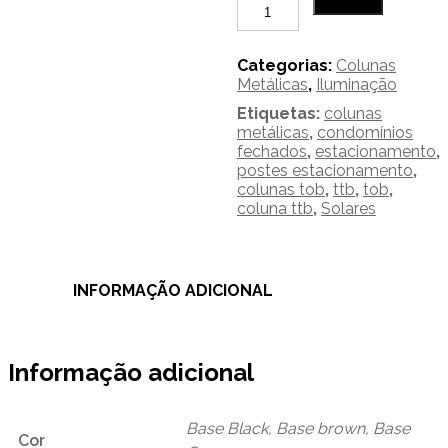
Quantidade
Adicionar
de
37
-
Categorias:
Colunas
Colunas
Metálicas
,
Iluminação
Metálicas
Etiquetas:
colunas
para
metálicas
,
condomínios
Iluminação
fechados
,
estacionamento
,
Pública
postes estacionamento
,
colunas tob
,
ttb
,
tob
,
coluna ttb
,
Solares
INFORMAÇÃO ADICIONAL
Informação adicional
Base Black, Base brown, Base
Cor