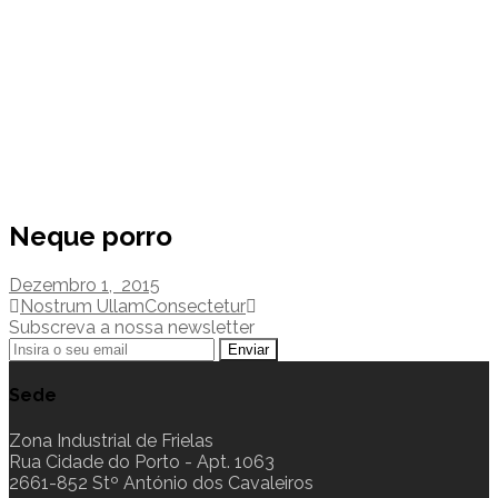
Neque porro
Neque porro
Dezembro 1, 2015
Post
Nostrum Ullam
Consectetur
Subscreva a nossa newsletter
navigation
Sede
Zona Industrial de Frielas
Rua Cidade do Porto - Apt. 1063
2661-852 Stº António dos Cavaleiros