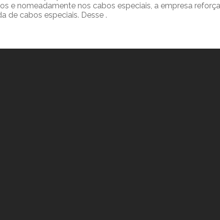
os e nomeadamente nos cabos especiais, a empresa reforça a
a de cabos especiais. Desse .