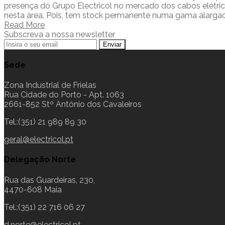
presença do Grupo Electricol no mercado dos cabos elétric
nesta área. Pois, tem stock permanente numa gama alargad
Read More
Subscreva a nossa newsletter
Sede
Zona Industrial de Frielas
Rua Cidade do Porto - Apt. 1063
2661-852 Stº António dos Cavaleiros
Tel.:(351) 21 989 89 30
geral@electricol.pt
Delegação Norte
Rua das Guardeiras, 230,
4470-608 Maia
Tel.:(351) 22 716 06 27
d.norte@electricol.pt