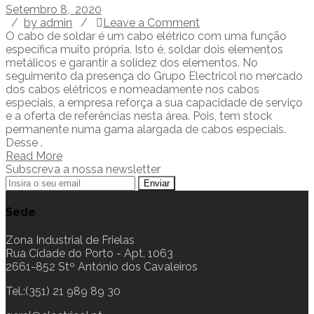
Setembro 8, 2020
/
by admin
/
Leave a Comment
O cabo de soldar é um cabo elétrico com uma função
específica muito própria. Isto é, soldar dois elementos
metálicos e garantir a solidez dos elementos. No
seguimento da presença do Grupo Electricol no mercado
dos cabos elétricos e nomeadamente nos cabos
especiais, a empresa reforça a sua capacidade de serviço
e a oferta de referências nesta área. Pois, tem stock
permanente numa gama alargada de cabos especiais.
Desse .
Read More
Subscreva a nossa newsletter
Sede
Zona Industrial de Frielas
Rua Cidade do Porto - Apt. 1063
2661-852 Stº António dos Cavaleiros
Tel.:(351) 21 989 89 30