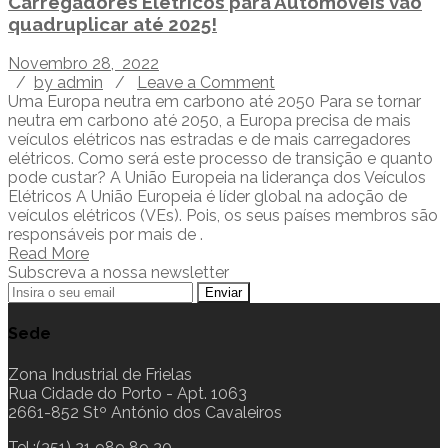
Carregadores Elétricos para Automóveis vão
quadruplicar até 2025!
Novembro 28, 2022
/
by admin
/
Leave a Comment
Uma Europa neutra em carbono até 2050 Para se tornar
neutra em carbono até 2050, a Europa precisa de mais
veículos elétricos nas estradas e de mais carregadores
elétricos. Como será este processo de transição e quanto
pode custar? A União Europeia na liderança dos Veículos
Elétricos A União Europeia é líder global na adoção de
veículos elétricos (VEs). Pois, os seus países membros são
responsáveis por mais de .
Read More
Subscreva a nossa newsletter
Sede
Zona Industrial de Frielas
Rua Cidade do Porto - Apt. 1063
2661-852 Stº António dos Cavaleiros
Tel.:(351) 21 989 89 30