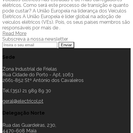
elétricos. Como será este processo de transição e quanto
pode custar? A União Europeia na liderança dos Veículos
Elétricos A União Europeia é líder global na adoção de
veículos elétricos (VEs). Pois, os seus países membros são
responsáveis por mais de .
Read More
Subscreva a nossa newsletter
Sede
Zona Industrial de Frielas
Rua Cidade do Porto - Apt. 1063
2661-852 Stº António dos Cavaleiros
Tel.:(351) 21 989 89 30
geral@electricol.pt
Delegação Norte
Rua das Guardeiras, 230,
4470-608 Maia