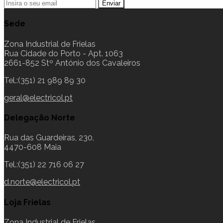
Sede
Zona Industrial de Frielas
Rua Cidade do Porto - Apt. 1063
2661-852 Stº António dos Cavaleiros
Tel.:(351) 21 989 89 30
geral@electricol.pt
Delegação Norte
Rua das Guardeiras, 230,
4470-608 Maia
Tel.:(351) 22 716 06 27
d.norte@electricol.pt
Loja Frielas
Zona Industrial de Frielas