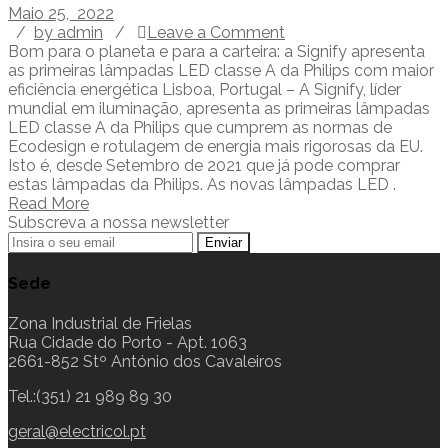
Maio 25, 2022
/
by admin
/
Leave a Comment
Bom para o planeta e para a carteira: a Signify apresenta
as primeiras lâmpadas LED classe A da Philips com maior
eficiência energética Lisboa, Portugal – A Signify, líder
mundial em iluminação, apresenta as primeiras lâmpadas
LED classe A da Philips que cumprem as normas de
Ecodesign e rotulagem de energia mais rigorosas da EU.
Isto é, desde Setembro de 2021 que já pode comprar
estas lâmpadas da Philips. As novas lâmpadas LED .
Read More
Subscreva a nossa newsletter
Sede
Zona Industrial de Frielas
Rua Cidade do Porto - Apt. 1063
2661-852 Stº António dos Cavaleiros
Tel.:(351) 21 989 89 30
geral@electricol.pt