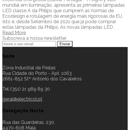
mundial em iluminação, apresenta as primeiras lâmpadas
LED classe A da Philips que cumprem as normas de
Ecodesign e rotulagem de energia mais rigorosas da EU.
Isto é, desde Setembro de 2021 que já pode comprar
estas lâmpadas da Philips. As novas lâmpadas LED .
Read More
Subscreva a nossa newsletter
Sede
Zona Industrial de Frielas
Rua Cidade do Porto - Apt. 1063
2661-852 Stº António dos Cavaleiros
Tel.:(351) 21 989 89 30
geral@electricol.pt
Delegação Norte
Rua das Guardeiras, 230,
4470-608 Maia