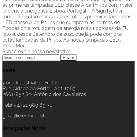
as primeiras lâmpadas LED classe A da Philips com maior
eficiência energética Lisboa, Portugal – A Signify, líder
mundial em iluminação, apresenta as primeiras lâmpadas
LED classe A da Philips que cumprem as normas de
Ecodesign e rotulagem de energia mais rigorosas da EU.
Isto é, desde Setembro de 2021 que já pode comprar
estas lâmpadas da Philips. As novas lâmpadas LED .
Read More
Subscreva a nossa newsletter
Sede
Zona Industrial de Frielas
Rua Cidade do Porto - Apt. 1063
2661-852 Stº António dos Cavaleiros
Tel.:(351) 21 989 89 30
geral@electricol.pt
Delegação Norte