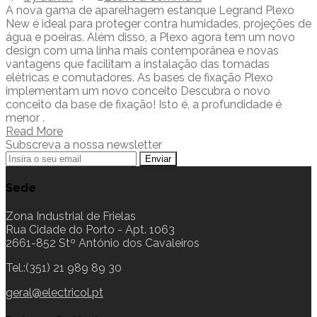
A nova gama de aparelhagem estanque Legrand Plexo
New é ideal para proteger contra humidades, projeções de
água e poeiras. Além disso, a Plexo agora tem um novo
design com uma linha mais contemporânea e novas
vantagens que facilitam a instalação das tomadas
elétricas e comutadores. As bases de fixação Plexo
implementam um novo conceito Descubra o novo
conceito da base de fixação! Isto é, a profundidade é
menor .
Read More
Subscreva a nossa newsletter
Sede
Zona Industrial de Frielas
Rua Cidade do Porto - Apt. 1063
2661-852 Stº António dos Cavaleiros
Tel.:(351) 21 989 89 30
geral@electricol.pt