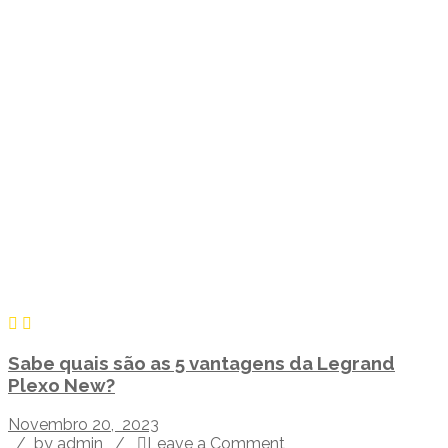
Sabe quais são as 5 vantagens da Legrand
Plexo New?
Novembro 20, 2023
/
by admin
/
Leave a Comment