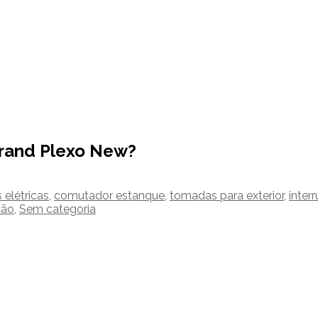
grand Plexo New?
elétricas
,
comutador estanque
,
tomadas para exterior
,
inter
ção
,
Sem categoria