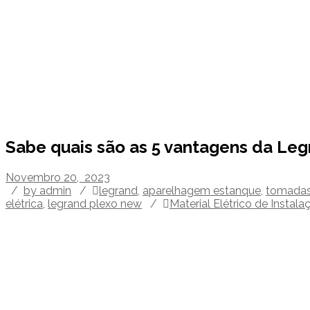
Single Blog
Sabe quais são as 5 vantagens da Le
Novembro 20, 2023
/
by admin
/
legrand
,
aparelhagem estanque
,
tomadas 
elétrica
,
legrand plexo new
/
Material Elétrico de Instala