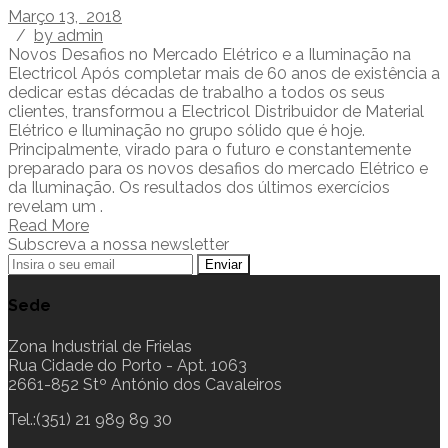
Março 13, 2018
/
by admin
Novos Desafios no Mercado Elétrico e a Iluminação na
Electricol Após completar mais de 60 anos de existência a
dedicar estas décadas de trabalho a todos os seus
clientes, transformou a Electricol Distribuidor de Material
Elétrico e Iluminação no grupo sólido que é hoje.
Principalmente, virado para o futuro e constantemente
preparado para os novos desafios do mercado Elétrico e
da Iluminação. Os resultados dos últimos exercícios
revelam um .
Read More
Subscreva a nossa newsletter
Sede
Zona Industrial de Frielas
Rua Cidade do Porto - Apt. 1063
2661-852 Stº António dos Cavaleiros
Tel.:(351) 21 989 89 30