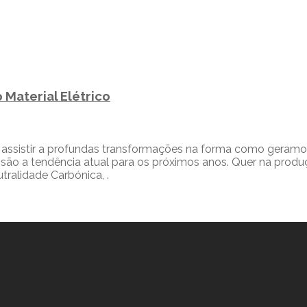
 Material Elétrico
 assistir a profundas transformações na forma como geramo
são a tendência atual para os próximos anos. Quer na produçã
ralidade Carbónica, .