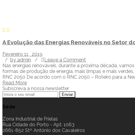
A Evolução das Energias Renováveis no Setor do
Fevereiro 11, 2019
/
by admin
/
Leave a Comment
Nas energias renováveis, durante a próxima década, vamos
formas de produção de energia, mais limpas e mais verdes, 
RNC 2050 De acordo com o RNC 2050 – Roteiro para a Neut
Read More
Subscreva a nossa newsletter
Sede
Zona Industrial de Frielas
Rua Cidade do Porto - Apt. 1063
2661-852 Stº António dos Cavaleiros