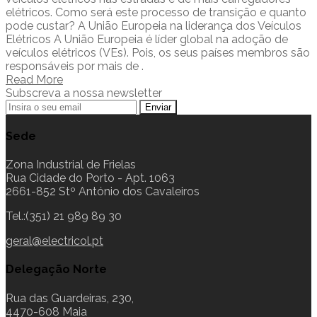
elétricos. Como será este processo de transição e quanto
pode custar? A União Europeia na liderança dos Veículos
Elétricos A União Europeia é líder global na adoção de
veículos elétricos (VEs). Pois, os seus países membros são
responsáveis por mais de .
Read More
Subscreva a nossa newsletter
Sede
Zona Industrial de Frielas
Rua Cidade do Porto - Apt. 1063
2661-852 Stº António dos Cavaleiros
Tel.:(351) 21 989 89 30
geral@electricol.pt
Delegação Norte
Rua das Guardeiras, 230,
4470-608 Maia