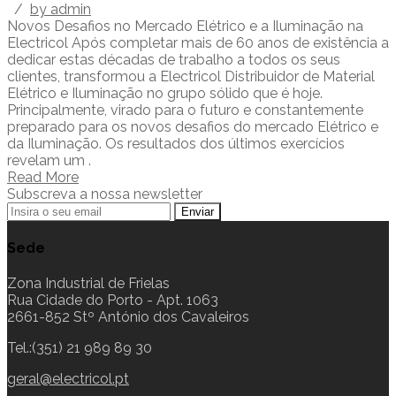
/
by admin
Novos Desafios no Mercado Elétrico e a Iluminação na
Electricol Após completar mais de 60 anos de existência a
dedicar estas décadas de trabalho a todos os seus
clientes, transformou a Electricol Distribuidor de Material
Elétrico e Iluminação no grupo sólido que é hoje.
Principalmente, virado para o futuro e constantemente
preparado para os novos desafios do mercado Elétrico e
da Iluminação. Os resultados dos últimos exercícios
revelam um .
Read More
Subscreva a nossa newsletter
Sede
Zona Industrial de Frielas
Rua Cidade do Porto - Apt. 1063
2661-852 Stº António dos Cavaleiros
Tel.:(351) 21 989 89 30
geral@electricol.pt