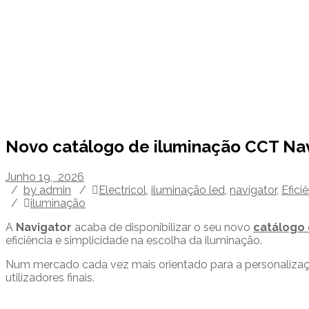
Single Blog
Novo catálogo de iluminação CCT Navi
Junho 19, 2026
/
by admin
/
Electricol
,
iluminação led
,
navigator
,
Efici
/
iluminação
A
Navigator
acaba de disponibilizar o seu novo
catálogo 
eficiência e simplicidade na escolha da iluminação.
Num mercado cada vez mais orientado para a personalizaçã
utilizadores finais.