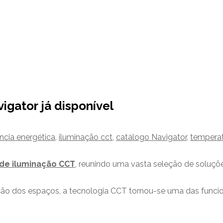
gator já disponível
ência energética
,
iluminação cct
,
catálogo Navigator
,
temperat
de iluminação CCT
, reunindo uma vasta seleção de soluçõe
o dos espaços, a tecnologia CCT tornou-se uma das funciona