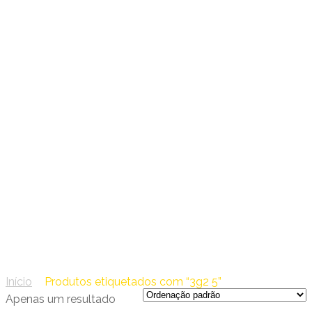
04 – Tabela de Cabos
Elétricos
3g2 5
Início
/
Produtos etiquetados com “3g2 5”
Apenas um resultado