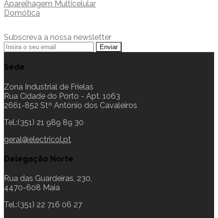
Aparelhagem Multicelular
Domótica
Subscreva a nossa newsletter
Sede
Zona Industrial de Frielas
Rua Cidade do Porto - Apt. 1063
2661-852 Stº António dos Cavaleiros
Tel.:(351) 21 989 89 30
geral@electricol.pt
Delegação Norte
Rua das Guardeiras, 230,
4470-608 Maia
Tel.:(351) 22 716 06 27