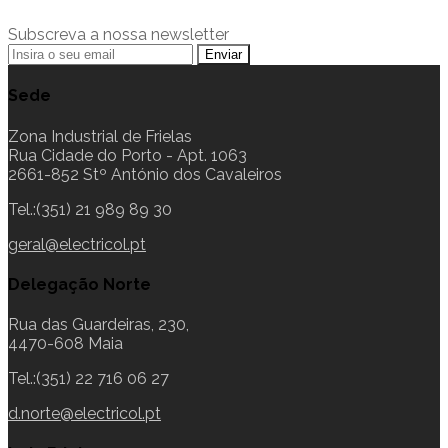
Subscreva a nossa newsletter
Sede
Zona Industrial de Frielas
Rua Cidade do Porto - Apt. 1063
2661-852 Stº António dos Cavaleiros
Tel.:(351) 21 989 89 30
geral@electricol.pt
Delegação Norte
Rua das Guardeiras, 230,
4470-608 Maia
Tel.:(351) 22 716 06 27
d.norte@electricol.pt