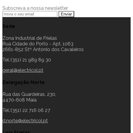
Subscreva a nossa newsletter
Sede
Zona Industrial de Frielas
Rua Cidade do Porto - Apt. 1063
2661-852 Stº António dos Cavaleiros
Tel.:(351) 21 989 89 30
geral@electricol.pt
Delegação Norte
Rua das Guardeiras, 230,
4470-608 Maia
Tel.:(351) 22 716 06 27
d.norte@electricol.pt
Loja Frielas