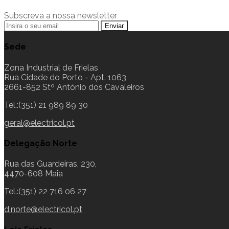
Subscreva a nossa newsletter
Sede
Zona Industrial de Frielas
Rua Cidade do Porto - Apt. 1063
2661-852 Stº António dos Cavaleiros
Tel.:(351) 21 989 89 30
geral@electricol.pt
Delegação Norte
Rua das Guardeiras, 230,
4470-608 Maia
Tel.:(351) 22 716 06 27
d.norte@electricol.pt