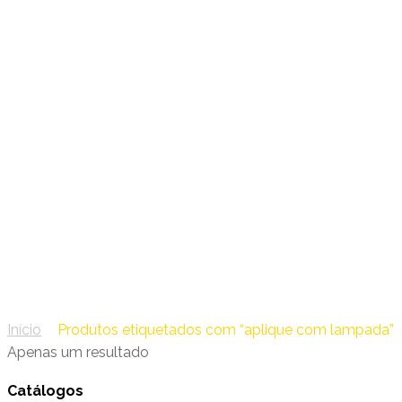
14 – Leds C4 Iluminação
aplique com lampada
Início
/
Produtos etiquetados com “aplique com lampada”
Apenas um resultado
Catálogos