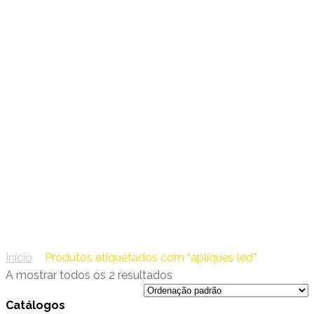
15 – Forlight Iluminação
apliques led
Início
/
Produtos etiquetados com “apliques led”
A mostrar todos os 2 resultados
Catálogos