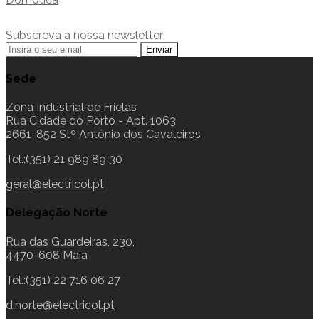
Subscreva a nossa newsletter
Sede
Zona Industrial de Frielas
Rua Cidade do Porto - Apt. 1063
2661-852 Stº António dos Cavaleiros
Tel.:(351) 21 989 89 30
geral@electricol.pt
Delegação Norte
Rua das Guardeiras, 230,
4470-608 Maia
Tel.:(351) 22 716 06 27
d.norte@electricol.pt