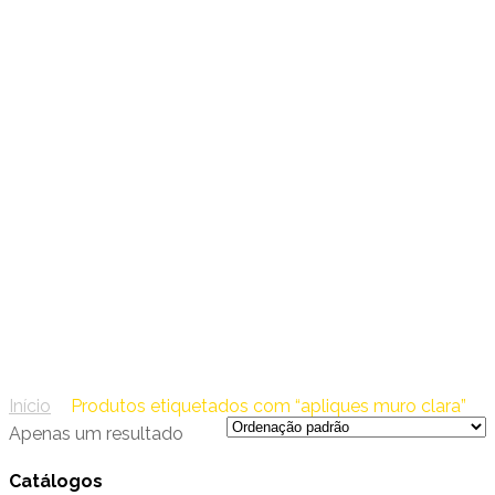
18 – Soflight
apliques muro clara
Início
/
Produtos etiquetados com “apliques muro clara”
Apenas um resultado
Catálogos