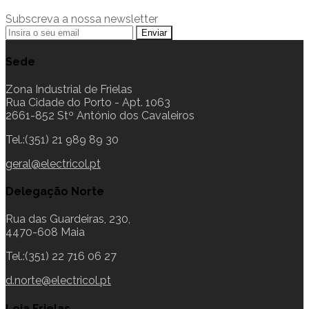
Subscreva a nossa newsletter
Sede
Zona Industrial de Frielas
Rua Cidade do Porto - Apt. 1063
2661-852 Stº António dos Cavaleiros
Tel.:(351) 21 989 89 30
geral@electricol.pt
Delegação Norte
Rua das Guardeiras, 230,
4470-608 Maia
Tel.:(351) 22 716 06 27
d.norte@electricol.pt
Loja Frielas