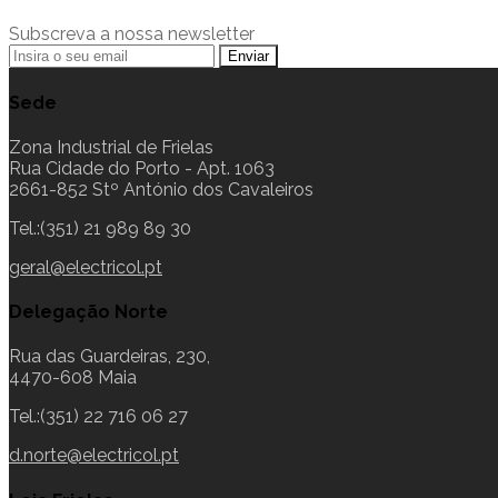
Subscreva a nossa newsletter
Sede
Zona Industrial de Frielas
Rua Cidade do Porto - Apt. 1063
2661-852 Stº António dos Cavaleiros
Tel.:(351) 21 989 89 30
geral@electricol.pt
Delegação Norte
Rua das Guardeiras, 230,
4470-608 Maia
Tel.:(351) 22 716 06 27
d.norte@electricol.pt