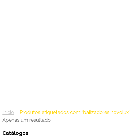
16 – Novolux Iluminação
balizadores novolux
Início
/
Produtos etiquetados com “balizadores novolux”
Apenas um resultado
Catálogos