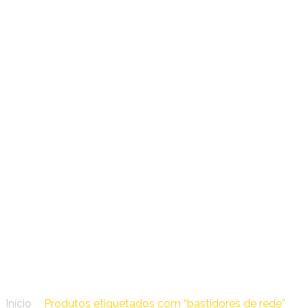
24 – Catálogo Cabos de
Telecomunicações
Electricol
bastidores de rede
Início
/
Produtos etiquetados com “bastidores de rede”