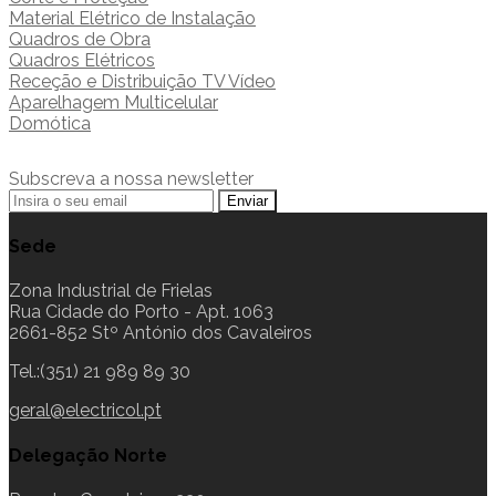
Material Elétrico de Instalação
Quadros de Obra
Quadros Elétricos
Receção e Distribuição TV Vídeo
Aparelhagem Multicelular
Domótica
Subscreva a nossa newsletter
Sede
Zona Industrial de Frielas
Rua Cidade do Porto - Apt. 1063
2661-852 Stº António dos Cavaleiros
Tel.:(351) 21 989 89 30
geral@electricol.pt
Delegação Norte