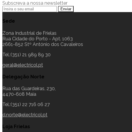
Subscreva a nossa newsletter
Sede
Zona Industrial de Frielas
Rua Cidade do Porto - Apt. 1063
2661-852 Stº António dos Cavaleiros
Tel.:(351) 21 989 89 30
geral@electricol.pt
Delegação Norte
Rua das Guardeiras, 230,
4470-608 Maia
Tel.:(351) 22 716 06 27
d.norte@electricol.pt
Loja Frielas