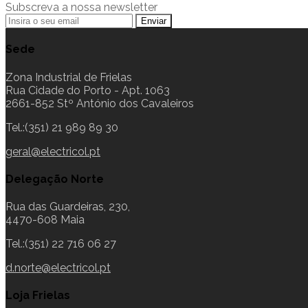
Subscreva a nossa newsletter
Sede
Zona Industrial de Frielas
Rua Cidade do Porto - Apt. 1063
2661-852 Stº António dos Cavaleiros
Tel.:(351) 21 989 89 30
geral@electricol.pt
Delegação Norte
Rua das Guardeiras, 230,
4470-608 Maia
Tel.:(351) 22 716 06 27
d.norte@electricol.pt
Loja Frielas