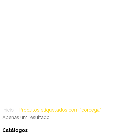
03 – Navigator
corcega
Início
/
Produtos etiquetados com “corcega”
Apenas um resultado
Catálogos