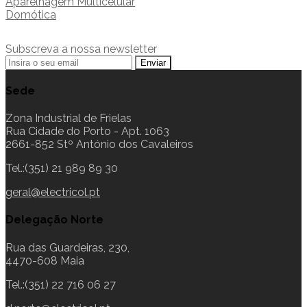
Aparelhagem Multicelular
Domótica
Subscreva a nossa newsletter
Sede
Zona Industrial de Frielas
Rua Cidade do Porto - Apt. 1063
2661-852 Stº António dos Cavaleiros
Tel.:(351) 21 989 89 30
geral@electricol.pt
Delegação Norte
Rua das Guardeiras, 230,
4470-608 Maia
Tel.:(351) 22 716 06 27