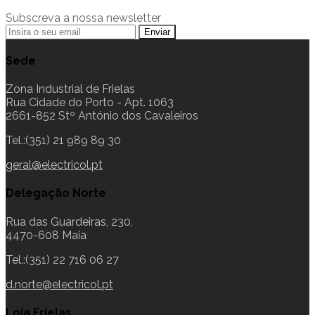
Subscreva a nossa newsletter
Sede
Zona Industrial de Frielas
Rua Cidade do Porto - Apt. 1063
2661-852 Stº António dos Cavaleiros
Tel.:(351) 21 989 89 30
geral@electricol.pt
Delegação Norte
Rua das Guardeiras, 230,
4470-608 Maia
Tel.:(351) 22 716 06 27
d.norte@electricol.pt
Loja Frielas