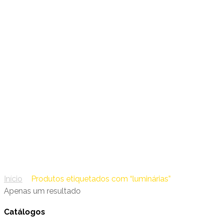
19 – Osram
luminárias
Início
/
Produtos etiquetados com “luminárias”
Apenas um resultado
Catálogos