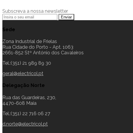
Subscreva a nossa newsletter
Sede
Zona Industrial de Frielas
Rua Cidade do Porto - Apt. 1063
2661-852 Stº António dos Cavaleiros
Tel.:(351) 21 989 89 30
geral@electricol.pt
Delegação Norte
Rua das Guardeiras, 230,
4470-608 Maia
Tel.:(351) 22 716 06 27
d.norte@electricol.pt