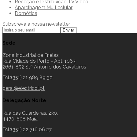
Receção e Distribuição TV Vídeo
Aparelhagem Multicelular
Domótica
Subscreva a nossa newsletter
Sede
Zona Industrial de Frielas
Rua Cidade do Porto - Apt. 1063
2661-852 Stº António dos Cavaleiros
Tel.:(351) 21 989 89 30
geral@electricol.pt
Delegação Norte
Rua das Guardeiras, 230,
4470-608 Maia
Tel.:(351) 22 716 06 27