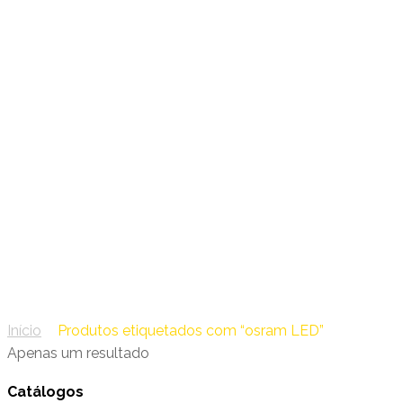
19 – Osram
osram LED
Início
/
Produtos etiquetados com “osram LED”
Apenas um resultado
Catálogos