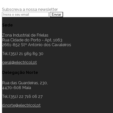
Subscreva a nossa newsletter
Sede
Zona Industrial de Frielas
Rua Cidade do Porto - Apt. 1063
2661-852 Stº António dos Cavaleiros
Tel.:(351) 21 989 89 30
geral@electricol.pt
Delegação Norte
Rua das Guardeiras, 230,
4470-608 Maia
Tel.:(351) 22 716 06 27
d.norte@electricol.pt