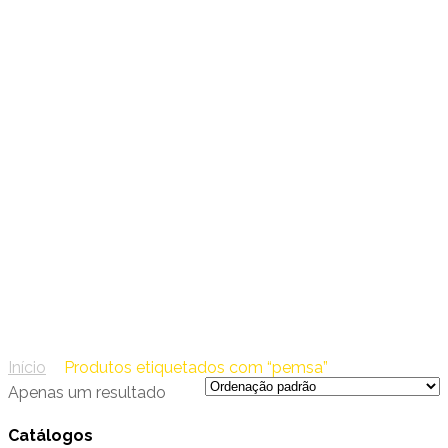
47 – PEMSA
pemsa
Início
/
Produtos etiquetados com “pemsa”
Apenas um resultado
Catálogos