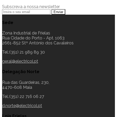
Subscreva a nossa newsletter
Sede
Zona Industrial de Frielas
Rua Cidade do Porto - Apt. 1063
2661-852 Stº António dos Cavaleiros
Tel.:(351) 21 989 89 30
geral@electricol.pt
Delegação Norte
Rua das Guardeiras, 230,
4470-608 Maia
Tel.:(351) 22 716 06 27
d.norte@electricol.pt
Loja Frielas