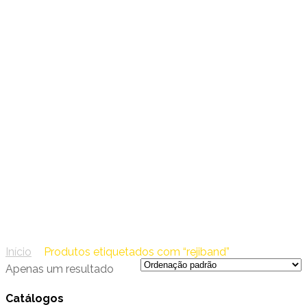
47 – PEMSA
rejiband
Início
/
Produtos etiquetados com “rejiband”
Apenas um resultado
Catálogos