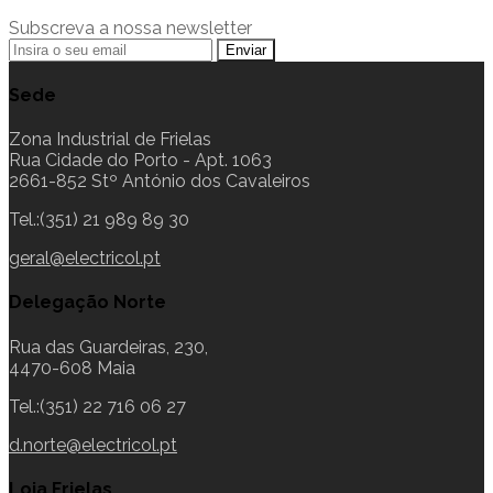
Subscreva a nossa newsletter
Sede
Zona Industrial de Frielas
Rua Cidade do Porto - Apt. 1063
2661-852 Stº António dos Cavaleiros
Tel.:(351) 21 989 89 30
geral@electricol.pt
Delegação Norte
Rua das Guardeiras, 230,
4470-608 Maia
Tel.:(351) 22 716 06 27
d.norte@electricol.pt
Loja Frielas