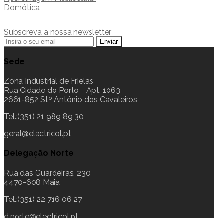
Domótica
Subscreva a nossa newsletter
Sede
Zona Industrial de Frielas
Rua Cidade do Porto - Apt. 1063
2661-852 Stº António dos Cavaleiros
Tel.:(351) 21 989 89 30
geral@electricol.pt
Delegação Norte
Rua das Guardeiras, 230,
4470-608 Maia
Tel.:(351) 22 716 06 27
d.norte@electricol.pt