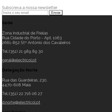
Subscreva a nossa newsletter
Sede
Zona Industrial de Frielas
Rua Cidade do Porto - Apt. 1063
2661-852 Stº António dos Cavaleiros
Tel.:(351) 21 989 89 30
geral@electricol.pt
Delegação Norte
Rua das Guardeiras, 230,
4470-608 Maia
Tel.:(351) 22 716 06 27
d.norte@electricol.pt