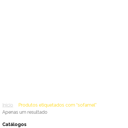
39 – Sofamel
sofamel
Início
/
Produtos etiquetados com “sofamel”
Apenas um resultado
Catálogos