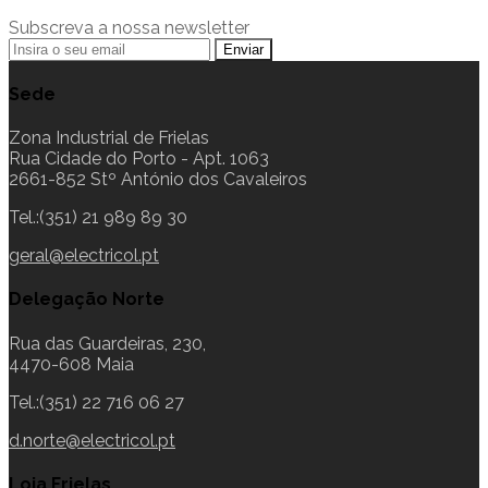
Subscreva a nossa newsletter
Sede
Zona Industrial de Frielas
Rua Cidade do Porto - Apt. 1063
2661-852 Stº António dos Cavaleiros
Tel.:(351) 21 989 89 30
geral@electricol.pt
Delegação Norte
Rua das Guardeiras, 230,
4470-608 Maia
Tel.:(351) 22 716 06 27
d.norte@electricol.pt
Loja Frielas