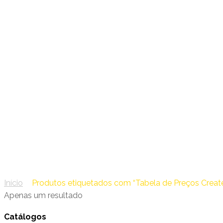
38 – Createch
Tabela de Preços Createch 
Início
/
Produtos etiquetados com “Tabela de Preços Creat
Apenas um resultado
Catálogos