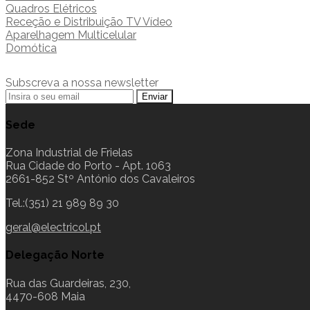
Quadros Elétricos
Receção e Distribuição TV Vídeo
Aparelhagem Multicelular
Domótica
Subscreva a nossa newsletter
Sede
Zona Industrial de Frielas
Rua Cidade do Porto - Apt. 1063
2661-852 Stº António dos Cavaleiros
Tel.:(351) 21 989 89 30
geral@electricol.pt
Delegação Norte
Rua das Guardeiras, 230,
4470-608 Maia