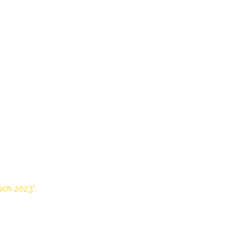
2023
ech 2023”