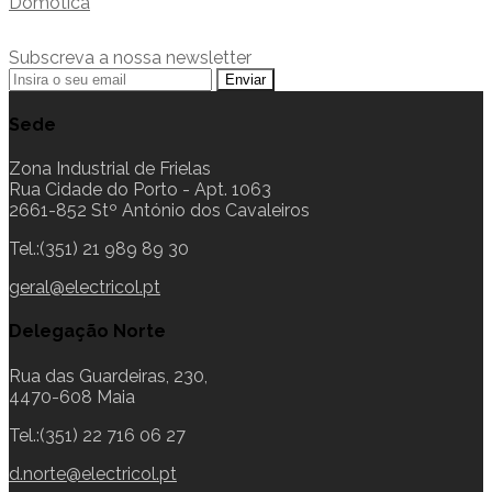
Domótica
Subscreva a nossa newsletter
Sede
Zona Industrial de Frielas
Rua Cidade do Porto - Apt. 1063
2661-852 Stº António dos Cavaleiros
Tel.:(351) 21 989 89 30
geral@electricol.pt
Delegação Norte
Rua das Guardeiras, 230,
4470-608 Maia
Tel.:(351) 22 716 06 27
d.norte@electricol.pt