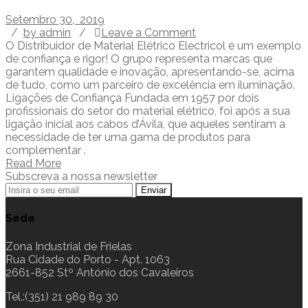
Setembro 30, 2019
/
by admin
/
Leave a Comment
O Distribuidor de Material Elétrico Electricol é um exemplo
de confiança e rigor! O grupo representa marcas que
garantem qualidade e inovação, apresentando-se, acima
de tudo, como um parceiro de excelência em iluminação.
Ligações de Confiança Fundada em 1957 por dois
profissionais do setor do material elétrico, foi após a sua
ligação inicial aos cabos d’Ávila, que aqueles sentiram a
necessidade de ter uma gama de produtos para
complementar .
Read More
Subscreva a nossa newsletter
Sede
Zona Industrial de Frielas
Rua Cidade do Porto - Apt. 1063
2661-852 Stº António dos Cavaleiros
Tel.:(351) 21 989 89 30