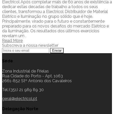
Electricol Após completar mais de 60 anos de existência a
dedicar estas décadas de trabalho a todos os seus
clientes, transformou a Electricol Distribuidor de Material
Elétrico e Iluminação no grupo sólido que é hoje.
Principalmente, virado para o futuro e constantemente
preparado para os novos desafios do mercado Elétrico e
da Iluminação. Os resultados dos últimos exercícios
revelam um .
Read More
Subscreva a nossa newsletter
Sede
Zona Industrial de Frielas
Rua Cidade do Porto - Apt. 1063
2661-852 Stº António dos Cavaleiros
Tel.:(351) 21 989 89 30
geral@electricol.pt
Delegação Norte