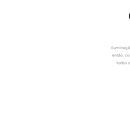
Iluminaçã
então, c
todos 