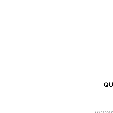
QU
Os cabos p