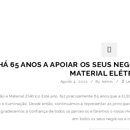
HÁ 65 ANOS A APOIAR OS SEUS NE
MATERIAL ELÉT
/
/
Agosto 4, 2022
By Admin
L
ão e Material Elétrico Este ano, faz precisamente 65 anos que a ELE
o e Iluminação. Desde então, continuamos a representar as principai
 Agradecemos a confiança de todos os parceiros e faremos o nosso mel
em todos os seus negócios e n