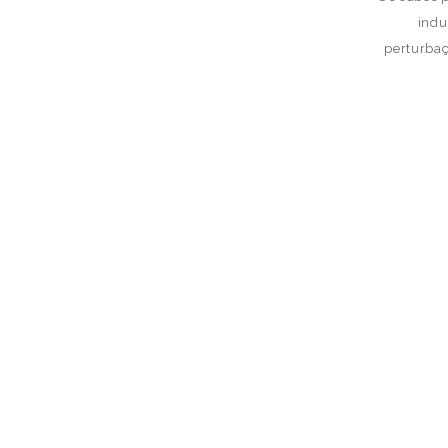
indu
perturbaç