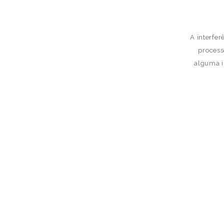
A interfer
process
alguma i