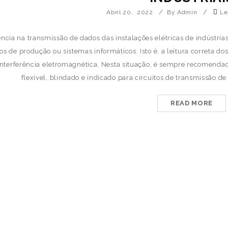
/
/
Abril 20, 2022
By Admin
Le
ência na transmissão de dados das instalações elétricas de indústria
os de produção ou sistemas informáticos. Isto é, a leitura correta d
nterferência eletromagnética. Nesta situação, é sempre recomendada
flexível, blindado e indicado para circuitos de transmissão de 
READ MORE