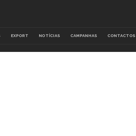
S
EXPORT
NOTÍCIAS
CAMPANHAS
CONTACTOS
Y ARCHIVES: CABOS DE TELECOMU