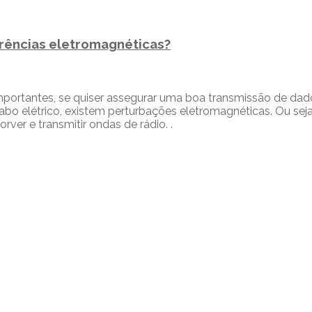
ferências eletromagnéticas?
mportantes, se quiser assegurar uma boa transmissão de dado
abo elétrico, existem perturbações eletromagnéticas. Ou sej
ver e transmitir ondas de rádio. .